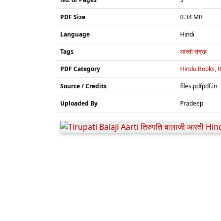
PDF Size
0.34 MB
Language
Hindi
Tags
आरती संग्रह
PDF Category
Hindu Books
,
R
Source / Credits
files.pdfpdf.in
Uploaded By
Pradeep