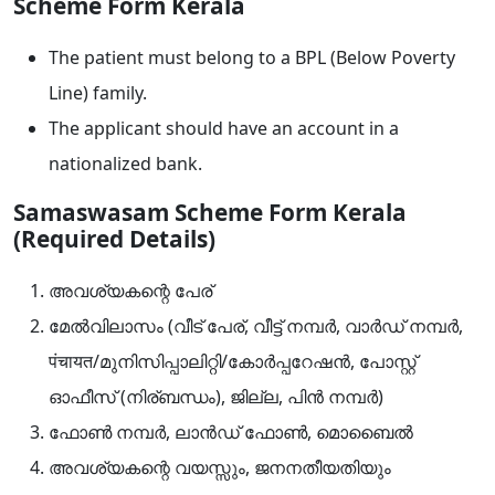
Scheme Form Kerala
The patient must belong to a BPL (Below Poverty
Line) family.
The applicant should have an account in a
nationalized bank.
Samaswasam Scheme Form Kerala
(Required Details)
അവശ്യകന്റെ പേര്
മേൽവിലാസം (വീട് പേര്, വീട്ട് നമ്പർ, വാർഡ് നമ്പർ,
पंचायत/മുനിസിപ്പാലിറ്റി/കോർപ്പറേഷൻ, പോസ്റ്റ്
ഓഫീസ് (നിര്ബന്ധം), ജില്ല, പിൻ നമ്പർ)
ഫോൺ നമ്പർ, ലാൻഡ് ഫോൺ, മൊബൈൽ
അവശ്യകന്റെ വയസ്സും, ജനനതീയതിയും