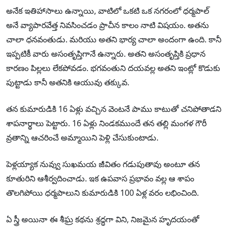
అనేక ఇతిహాసాలు ఉన్నాయి, వాటిలో ఒకటి ఒక నగరంలో ధర్మపాల్
అనే వ్యాపారవేత్త నివసించడం ప్రాచీన కాలం నాటి విషయం. అతను
చాలా ధనవంతుడు. మరియు అతని భార్య చాలా అందంగా ఉంది. కానీ
ఇప్పటికీ వారు అసంతృప్తిగానే ఉన్నారు. అతని అసంతృప్తికి ప్రధాన
కారణం పిల్లలు లేకపోవడం. భగవంతుని దయవల్ల అతని ఇంట్లో కొడుకు
పుట్టాడు కానీ అతనికి ఆయువు తక్కువ.
తన కుమారుడికి 16 ఏళ్లు వచ్చిన వెంటనే పాము కాటుతో చనిపోతాడని
శాపనార్థాలు పెట్టారు. 16 ఏళ్లు నిండకముందే తన తల్లి మంగళ గౌరీ
వ్రతాన్ని ఆచరించే అమ్మాయిని పెళ్లి చేసుకుంటాడు.
పెళ్లయ్యాక నువ్వు సుఖమయ జీవితం గడుపుతావు అంటూ తన
కూతురిని ఆశీర్వదించాడు. ఇక ఉపవాస ప్రభావం వల్ల ఆ శాపం
తొలగిపోయి ధర్మపాలుని కుమారుడికి 100 ఏళ్ల వరం లభించింది.
ఏ స్త్రీ అయినా ఈ శీఘ్ర కథను శ్రద్ధగా విని, నిజమైన హృదయంతో