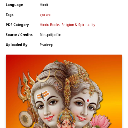
Language
Hindi
Tags
व्रत कथा
PDF Category
Hindu Books
,
Religion & Spirituality
Source / Credits
files.pdfpdf.in
Uploaded By
Pradeep