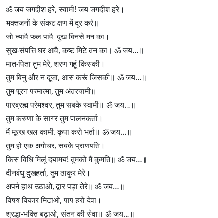
ॐ जय जगदीश हरे, स्वामी! जय जगदीश हरे।
भक्तजनों के संकट क्षण में दूर करे॥
जो ध्यावै फल पावै, दुख बिनसे मन का।
सुख-संपत्ति घर आवै, कष्ट मिटे तन का॥ ॐ जय…॥
मात-पिता तुम मेरे, शरण गहूं किसकी।
तुम बिनु और न दूजा, आस करूं जिसकी॥ ॐ जय…॥
तुम पूरन परमात्मा, तुम अंतरयामी॥
पारब्रह्म परेमश्वर, तुम सबके स्वामी॥ ॐ जय…॥
तुम करुणा के सागर तुम पालनकर्ता।
मैं मूरख खल कामी, कृपा करो भर्ता॥ ॐ जय…॥
तुम हो एक अगोचर, सबके प्राणपति।
किस विधि मिलूं दयामय! तुमको मैं कुमति॥ ॐ जय…॥
दीनबंधु दुखहर्ता, तुम ठाकुर मेरे।
अपने हाथ उठाओ, द्वार पड़ा तेरे॥ ॐ जय…॥
विषय विकार मिटाओ, पाप हरो देवा।
श्रद्धा-भक्ति बढ़ाओ, संतन की सेवा॥ ॐ जय…॥