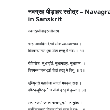
नवग्रह पीड़ाहर स्तोत्र – Nav
in Sanskrit
नवग्रहपीडाहरस्तोत्रम्
ग्रहाणामादिरादित्यो लोकरक्षणकारकः ।
विषमस्थानसंभूतां पीडां हरतु मे रविः ॥ १॥
रोहिणीशः सुधामूर्तिः सुधागात्रः सुधाशनः ।
विषमस्थानसंभूतां पीडां हरतु मे विधुः ॥ २॥
भूमिपुत्रो महातेजा जगतां भयकृत् सदा ।
वृष्टिकृद्वृष्टिहर्ता च पीडां हरतु मे कुजः ॥ ३॥
उत्पातरूपो जगतां चन्द्रपुत्रो महाद्युतिः ।
सूर्यप्रियकरो विद्वान् पीडां हरतु मे बुधः ॥ ४॥