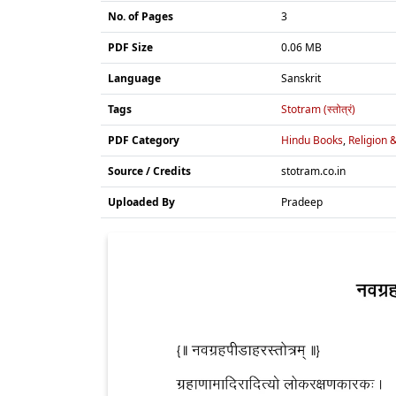
No. of Pages
3
PDF Size
0.06 MB
Language
Sanskrit
Tags
Stotram (स्तोत्रं)
PDF Category
Hindu Books
,
Religion &
Source / Credits
stotram.co.in
Uploaded By
Pradeep