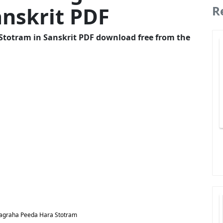
nskrit PDF
R
ara Stotram in Sanskrit PDF download free from the
 Navagraha Peeda Hara Stotram