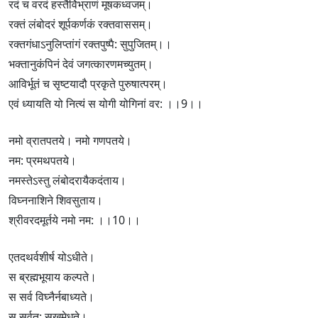
रदं च वरदं हस्तैर्विभ्राणं मूषकध्वजम्।
रक्तं लंबोदरं शूर्पकर्णकं रक्तवाससम्।
रक्तगंधाऽनुलिप्तांगं रक्तपुष्पै: सुपुजितम्।।
भक्तानुकंपिनं देवं जगत्कारणमच्युतम्।
आविर्भूतं च सृष्टयादौ प्रकृ‍ते पुरुषात्परम्।
एवं ध्यायति यो नित्यं स योगी योगिनां वर: ।।9।।
नमो व्रातपतये। नमो गणपतये।
नम: प्रमथपतये।
नमस्तेऽस्तु लंबोदरायैकदंताय।
विघ्ननाशिने शिवसुताय।
श्रीवरदमूर्तये नमो नम: ।।10।।
एतदथर्वशीर्ष योऽधीते।
स ब्रह्मभूयाय कल्पते।
स सर्व विघ्नैर्नबाध्यते।
स सर्वत: सुखमेधते।