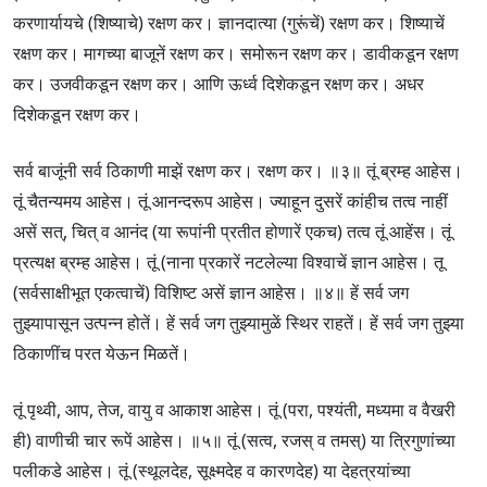
करणार्यायचे (शिष्याचे) रक्षण कर। ज्ञानदात्या (गुरूंचें) रक्षण कर। शिष्याचें
रक्षण कर। मागच्या बाजूनें रक्षण कर। समोरून रक्षण कर। डावीकडून रक्षण
कर। उजवीकडून रक्षण कर। आणि ऊर्ध्व दिशेकडून रक्षण कर। अधर
दिशेकडून रक्षण कर।
सर्व बाजूंनी सर्व ठिकाणी माझें रक्षण कर। रक्षण कर। ॥३॥ तूं ब्रम्ह आहेस।
तूं चैतन्यमय आहेस। तूं आनन्दरूप आहेस। ज्याहून दुसरें कांहीच तत्व नाहीं
असें सत्, चित् व आनंद (या रूपांनी प्रतीत होणारें एकच) तत्व तूं आहेंस। तूं
प्रत्यक्ष ब्रम्ह आहेस। तूं (नाना प्रकारें नटलेल्या विश्वाचें ज्ञान आहेस। तू
(सर्वसाक्षीभूत एकत्वाचें) विशिष्ट असें ज्ञान आहेस। ॥४॥ हें सर्व जग
तुझ्यापासून उत्पन्न होतें। हें सर्व जग तुझ्यामुळें स्थिर राहतें। हें सर्व जग तुझ्या
ठिकाणींच परत येऊन मिळतें।
तूं पृथ्वी, आप, तेज, वायु व आकाश आहेस। तूं (परा, पश्यंती, मध्यमा व वैखरी
ही) वाणीची चार रूपें आहेस। ॥५॥ तूं (सत्व, रजस् व तमस्) या त्रिगुणांच्या
पलीकडे आहेस। तूं (स्थूलदेह, सूक्ष्मदेह व कारणदेह) या देहत्रयांच्या