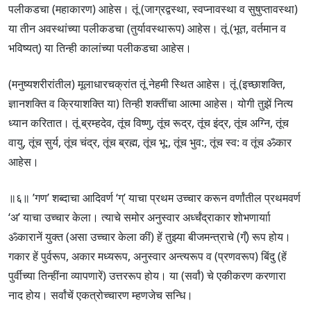
पलीकडचा (महाकारण) आहेस। तूं (जाग्रद्वस्था, स्वप्नावस्था व सुषुप्तावस्था)
या तीन अवस्थांच्या पलीकडचा (तुर्यावस्थारूप) आहेस। तूं (भूत, वर्तमान व
भविष्यत्) या तिन्ही कालांच्या पलीकडचा आहेस।
(मनुष्यशरीरांतील) मूलाधारचक्रांत तूं नेहमी स्थित आहेस। तूं (इच्छाशक्ति,
ज्ञानशक्ति व क्रियाशक्ति या) तिन्ही शक्तींचा आत्मा आहेस। योगी तुझें नित्य
ध्यान करितात। तूं ब्रम्हदेव, तूंच विष्णु, तूंच रूद्र, तूंच इंद्र, तूंच अग्नि, तूंच
वायु, तूंच सुर्य, तूंच चंद्र, तूंच ब्रह्म, तूंच भू:, तूंच भुव:, तूंच स्व: व तूंच ॐकार
आहेस।
॥६॥ ’गण’ शब्दाचा आदिवर्ण ‘ग्’ याचा प्रथम उच्चार करून वर्णांतील प्रथमवर्ण
‘अ’ याचा उच्चार केला। त्याचे समोर अनुस्वार अर्ध्चंद्राकार शोभणार्याा
ॐकारानें युक्त (असा उच्चार केला कीं) हें तुझ्या बीजमन्त्राचे (ग्ँ) रूप होय।
गकार हें पुर्वरूप, अकार मध्यरूप, अनुस्वार अन्त्यरूप व (प्रणवरूप) बिंदु (हें
पुर्वीच्या तिन्हींना व्यापणारें) उत्तररूप होय। या (सर्वां) चे एकीकरण करणारा
नाद होय। सर्वांचें एकत्रोच्चारण म्हणजेच सन्धि।