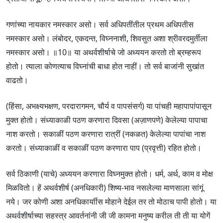
गणांच्या नायकार नमस्कार असो। सर्व अधिपतींतील प्रथम अधिपतीस
नमस्कार असो। लंबोदर, एकदन्त, विघ्ननाशी, शिवसुत अशा श्रीवरदमुर्तीला
नमस्कार असो। ॥10॥ या अथर्वशीर्षाचे जो अध्ययन करतो तो ब्रम्हरूप
होतो। त्याला कोणत्याच विघ्नांची बाधा होत नाहीं। तो सर्व बाजांनी सुखांत
वाढतो।
(हिंसा, अभक्ष्यभक्षण, परदारागमन, चौर्य व पापसंसर्ग) या पांचही महापापांपासून
मुक्त होतो। संध्याकाळी पठण करणारा दिवसा (अज़ाणपणे) केलेल्या पापाचा
नाश करतो। सकाळीं पठण करणारा रात्रीं (नकळत) केलेल्या पापांचा नाश
करतो। संध्याकाळीं व सकाळीं पठण करणारा पाप (प्रवृत्ती) रहित होतो।
सर्व ठिकाणी (याचे) अध्ययन करणारा विघ्नमुक्त होतो। धर्म, अर्थ, काम व मोक्ष
मिळवितो। हें अथर्वशीर्ष (अनधिकारी) शिष्य-भाव नसलेल्या माणसाला सांगूं
नये। जर कोणी अशा अनधिकार्याीस मोहाने देईल तर तो मोठाच पापी होतो। या
अथर्वशीर्षाच्या सहस्त्र आवर्तनांनी जी जी कामना मनुष्य करील ती ती या योगें