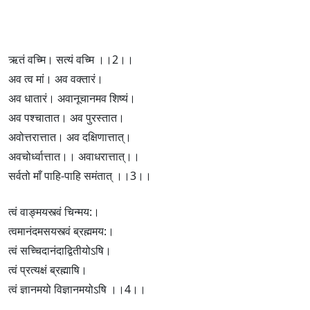
ऋतं वच्मि। सत्यं वच्मि ।।2।।
अव त्व मां। अव वक्तारं।
अव धातारं। अवानूचानमव शिष्यं।
अव पश्चातात। अव पुरस्तात।
अवोत्तरात्तात। अव दक्षिणात्तात्।
अवचोर्ध्वात्तात।। अवाधरात्तात्।।
सर्वतो माँ पाहि-पाहि समंतात् ।।3।।
त्वं वाङ्‍मयस्त्वं चिन्मय:।
त्वमानंदमसयस्त्वं ब्रह्ममय:।
त्वं सच्चिदानंदाद्वितीयोऽषि।
त्वं प्रत्यक्षं ब्रह्माषि।
त्वं ज्ञानमयो विज्ञानमयोऽषि ।।4।।