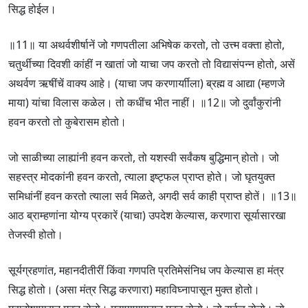
सिद्ध होईल।
॥11॥ या अथर्वशीर्षानें जो गणपतीला अभिषेक करतो, तो उत्त्म वक्ता होतो,
चतुर्थीच्या दिवशी कांहीं न खातां जो याचा जप करतो तो विद्यासंपन्न होतो, असें
अथर्वण ऋषींचें वाक्य आहे। (याचा जप करणार्याीला) ब्रह्म व आद्या (म्हणजे
माया) यांचा विलास कळेल। तो कधींच भीत नाहीं। ॥12॥ जो दुर्वांकुरांनी
हवन करतो तो कुबेरासम होतो।
जो साळीच्या लाह्यांनी हवन करतो, तो यशस्वी सर्वंकष बुद्धिमान् होतो। जो
सहस्त्र मोदकांनी हवन करतो, त्याला इष्ट्फल प्राप्त होते। जो घृतयुक्त
समिधांनीं हवन करतो त्याला सर्व मिळते, अगदी सर्व काही प्राप्त होतें। ॥13॥
आठ ब्राम्हणांना योग्य प्रकारें (याचा) उपदेश केल्यास, करणारा सूर्यासारखा
तेजस्वी होतो।
सूर्यग्रहणांत, महानदीतीरीं किंवा गणपति प्रतिमेसंनिध जप केल्यास हा मंत्र
सिद्ध होतो। (असा मंत्र सिद्ध करणारा) महाविघ्नापासून मुक्त होतो।