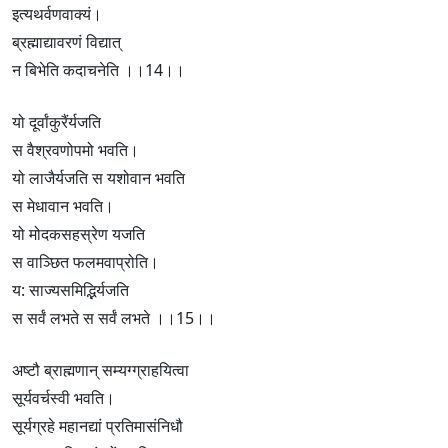
इत्यथर्वणवाक्यं।
ब्रह्माद्यावरणं विद्यात्
न बिभेति कदाचनेति ।।14।।
यो दूर्वांकुरैंर्यजति
स वैश्रवणोपमो भवति।
यो लाजैर्यजति स यशोवान भवति
स मेधावान भवति।
यो मोदकसहस्रेण यजति
स वाञ्छित फलमवाप्रोति।
य: साज्यसमिद्भिर्यजति
स सर्वं लभते स सर्वं लभते ।।15।।
अष्टौ ब्राह्मणान् सम्यग्ग्राहयित्वा
सूर्यवर्चस्वी भवति।
सूर्यग्रहे महानद्यां प्रतिमासंनिधौ