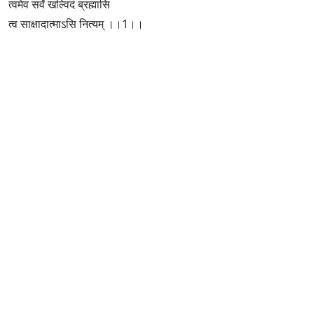
त्वमेव सर्वं खल्विदं ब्रह्मासि
त्व साक्षादात्माऽसि नित्यम् ।।1।।