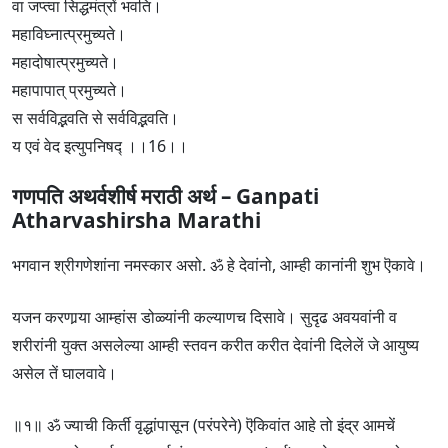
वा जप्त्वा सिद्धमंत्रों भवति।
महाविघ्नात्प्रमुच्यते।
महादोषात्प्रमुच्यते।
महापापात् प्रमुच्यते।
स सर्वविद्भवति से सर्वविद्भवति।
य एवं वेद इत्युपनिषद्‍ ।।16।।
गणपति अथर्वशीर्ष मराठी अर्थ – Ganpati
Atharvashirsha Marathi
भगवान श्रीगणेशांना नमस्कार असो. ॐ हे देवांनो, आम्ही कानांनी शुभ ऎकावे।
यजन करणार्‍या आम्हांस डोळ्यांनी कल्याणच दिसावे। सुदृढ अवयवांनी व
शरीरांनी युक्त असलेल्या आम्ही स्तवन करीत करीत देवांनी दिलेलें जे आयुष्य
असेल तें घालवावे।
॥१॥ ॐ ज्याची किर्ती वृद्धांपासून (परंपरेने) ऎकिवांत आहे तो इंद्र आमचें