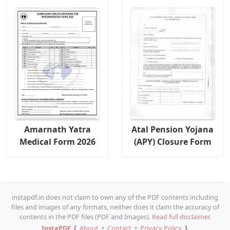
Amarnath Yatra
Atal Pension Yojana
Medical Form 2026
(APY) Closure Form
instapdf.in does not claim to own any of the PDF contents including
files and images of any formats, neither does it claim the accuracy of
contents in the PDF files (PDF and Images).
Read full disclaimer.
InstaPDF
❴
About
⚬
Contact
⚬
Privacy Policy
❵