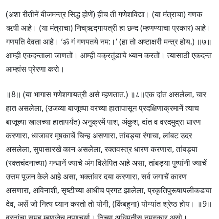
(अशा रीतीनें बीजमन्त्र सिद्ध होणें) हीच ती गणेशविद्या। (या मंत्राचा) गणक
ऋषी आहे। (या मंत्राचा) निच्ऋद्गायत्री हा छन्द (म्हणण्याचा प्रकार) आहे।
गणपति देवता आहे। ‘ॐ गं गणपतये नम:।’ (हा तो अष्टाक्षरी मन्त्र होय.) ॥७॥
आम्ही एकदन्ताला जाणतों। आम्ही वक्रतुंडाचे ध्यान करतों। त्यासाठी एकदन्त
आम्हांस प्रेरणा करो।
॥8॥ (या भागास गणेशगायत्री असे म्हणतात.) ॥८॥एक दांत असलेला, चार
हात असलेला, (उजव्या बाजूच्या वरच्या हातापासून प्रदक्षिणाक्रमानें त्याच
बाजूच्या खालच्या हातापर्यंत) अनुक्रमें पाश, अंकुश, दांत व वरदमुद्रा धारण
करणारा, ध्वजावर मूषकाचें चिन्ह असणारा, तांबड्या रंगाचा, लांबट उदर
असलेला, सुपासारखे कान असलेला, रक्तवस्त्र धारण करणारा, तांबड्या
(रक्तचंदनाच्या) गन्धानें ज्याचे अंग विलेपित आहे असा, तांबड्या पुष्पांनी ज्याचें
उत्तम पूजन केले आहे असा, भक्तांवर दया करणारा, सर्व जगाचें कारण
असणारा, अविनाशी, सृष्टीच्या आधींच प्रगट झालेला, प्रकृतिपुरूषापलीकडचा
देव, असें जो नित्य ध्यान करतो तो योगी, (किंबहुना) योग्यांत श्रेष्ठ होय। ॥9॥
व्रतांचा समूह म्हणजेच तपश्चर्या। तिच्या अधिपतीस नमस्कार असो।