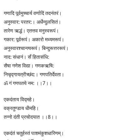
गणादि पूर्वमुच्चार्य वर्णादिं तदनंतरं।
अनुस्वार: परतर:। अर्धेन्दुलसितं।
तारेण ऋद्धं। एतत्तव मनुस्वरूपं।
गकार: पूर्वरूपं। अकारो मध्यमरूपं।
अनुस्वारश्चान्त्यरूपं। बिन्दुरूत्तररूपं।
नाद: संधानं। सँ हितासंधि:
सैषा गणेश विद्या। गणकऋषि:
निचृद्गायत्रीच्छंद:। गणपतिर्देवता।
ॐ गं गणपतये नम: ।।7।।
एकदंताय विद्‍महे।
वक्रतुण्डाय धीमहि।
तन्नो दंती प्रचोदयात ।।8।।
एकदंतं चतुर्हस्तं पाशमंकुशधारिणम्।