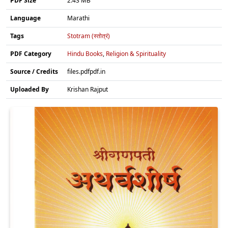
PDF Size
2.43 MB
Language
Marathi
Tags
Stotram (स्तोत्रं)
PDF Category
Hindu Books
,
Religion & Spirituality
Source / Credits
files.pdfpdf.in
Uploaded By
Krishan Rajput