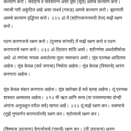
कल्याण करो। सर्वद्न्य व सर्वसंपन्न असा पूषा (सूर्य) आमचे कल्याण करो।
ज्याची गती अकुंठित आहे असा तार्क्ष्य (गरूड) आमचे कल्याण करो। बृहस्पती
आमचे कल्याण वृद्धिंगत करो। ॥२॥ ॐ तें (श्रीगजाननरूपी तेज) माझें रक्षण
करो।
पठण करणाराचे रक्षण करो। (पुनश्च सांगतों) तें माझें रक्षण करो व पठण
करणाराचे रक्षण करो। ॥३॥ ॐ त्रिवार शांति असो। श्रीगणेश अथर्वशीर्षाचा
अर्थ: ॐ गणांचा नायक असलेल्या तुला नमस्कार असो। तूंच प्रत्यक्ष आदितत्व
आहेस। तूंच केवळ (सर्व जगाचा) निर्माता आहेस। तूंच केवळ (विश्वाचे) धारण
करणारा आहेस।
तूंच केवळ संहार करणारा आहेस। तूंच खरोखर हें सर्व ब्रम्ह आहेस। तूं प्रत्यक्ष
शाश्वत आत्मतत्व आहेस। ॥१॥ मी ऋत आणि सत्य (या परमत्म्याच्या दोन्ही
अंगांना अनुलक्षून वरील सर्व) म्हणत आहें। ॥२॥ तूं माझें रक्षण कर। वक्त्याचे
(तुझें गुणवर्णन करणार्यारचें) रक्षण कर। श्रोत्याचें रक्षण कर।
(शिष्यास उपासना) देणार्यासचे (गुरूचें) रक्षण कर। (ती उपासना) धारण