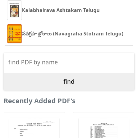
Kalabhairava Ashtakam Telugu
నవగ్రహ శ్లోకాలు (Navagraha Stotram Telugu)
Recently Added PDF's