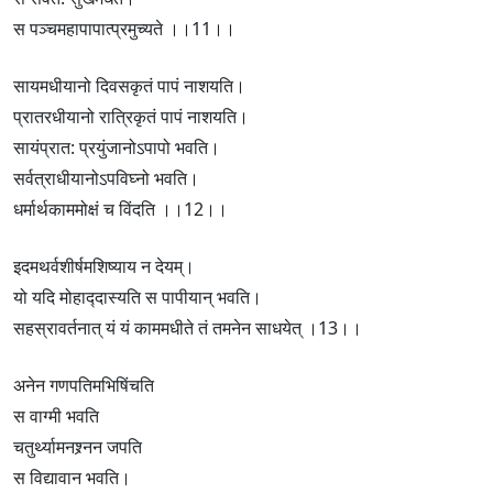
स पञ्चमहापापात्प्रमुच्यते ।।11।।
सायमधीयानो दिवसकृतं पापं नाशयति।
प्रातरधीयानो रात्रिकृतं पापं नाशयति।
सायंप्रात: प्रयुंजानोऽपापो भवति।
सर्वत्राधीयानोऽपविघ्नो भवति।
धर्मार्थकाममोक्षं च विंदति ।।12।।
इदमथर्वशीर्षमशिष्याय न देयम्।
यो यदि मोहाद्‍दास्यति स पापीयान् भवति।
सहस्रावर्तनात् यं यं काममधीते तं तमनेन साधयेत् ।13।।
अनेन गणपतिमभिषिंचति
स वाग्मी भवति
चतुर्थ्यामनश्र्नन जपति
स विद्यावान भवति।