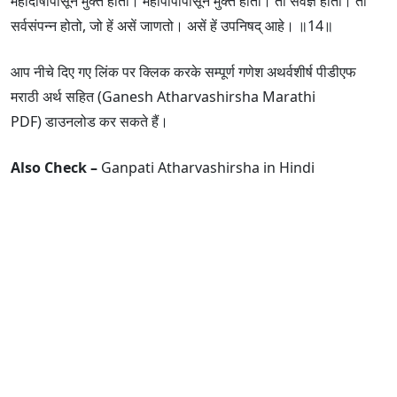
महादोषापासून मुक्त होतो। महापापापासून मुक्त होतो। तो सर्वज्ञ होतो। तो
सर्वसंपन्न होतो, जो हें असें जाणतो। असें हें उपनिषद् आहे। ॥14॥
आप नीचे दिए गए लिंक पर क्लिक करके सम्पूर्ण गणेश अथर्वशीर्ष पीडीएफ
मराठी अर्थ सहित (Ganesh Atharvashirsha Marathi
PDF) डाउनलोड कर सकते हैं।
Also Check –
Ganpati Atharvashirsha in Hindi