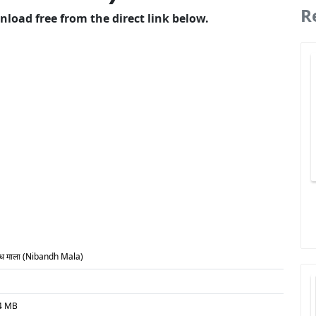
R
wnload free from the direct link below.
न्ध माला (Nibandh Mala)
4 MB