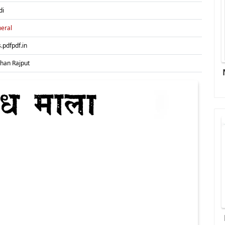
di
eral
s.pdfpdf.in
shan Rajput