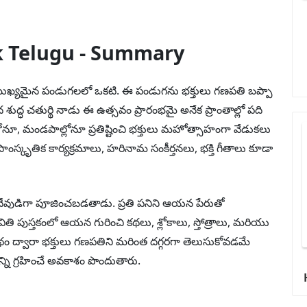
k Telugu - Summary
ుఖ్యమైన పండుగలలో ఒకటి. ఈ పండుగను భక్తులు గణపతి బప్పా
 శుద్ధ చతుర్థి నాడు ఈ ఉత్సవం ప్రారంభమై అనేక ప్రాంతాల్లో పది
ోనూ, మండపాల్లోనూ ప్రతిష్టించి భక్తులు మహోత్సాహంగా వేడుకలు
స్కృతిక కార్యక్రమాలు, హరినామ సంకీర్తనలు, భక్తి గీతాలు కూడా
చే దేవుడిగా పూజించబడతాడు. ప్రతి పనిని ఆయన పేరుతో
పుస్తకంలో ఆయన గురించి కథలు, శ్లోకాలు, స్తోత్రాలు, మరియు
థం ద్వారా భక్తులు గణపతిని మరింత దగ్గరగా తెలుసుకోవడమే
న్ని గ్రహించే అవకాశం పొందుతారు.