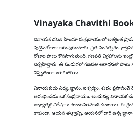
Vinayaka Chavithi Boo
వినాయక చవితి హిందూ సంప్రదాయంలో అత్యంత ప్రామ
పుట్టినరోజుగా జరుపుకుంటారు. ప్రతి సంవత్సరం భాద్రపద
రోజుల పాటు కొనసాగుతుంది. గణపతి విగ్రహాలను ఇంట్ల
నిర్వహిస్తారు. ఈ పండుగలో గణపతి ఆరాధనతో పాటు సాం
విస్తృతంగా జరుగుతాయి.
వినాయకుడు విద్య, జ్ఞానం, ఐశ్వర్యం, శుభం ప్రసాదిం
ఆరంభించడం ఒక సంప్రదాయం. అందువల్ల వినాయక చవితి 
ఆధ్యాత్మిక విశేషాలు పొందుపరచబడి ఉంటాయి. ఈ గ్రం
కాకుండా, ఆయన తత్త్వాన్ని, ఆయనలో దాగి ఉన్న జ్ఞానా