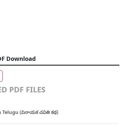
PDF Download
D PDF FILES
 Telugu (వినాయక చవితి కథ)