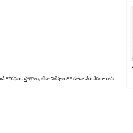
 **కథలు, స్తోత్రాలు, లేదా విశేషాలు** కూడా వేరువేరుగా రాసి