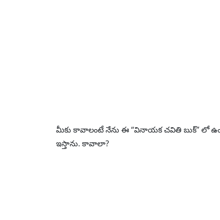
మీకు కావాలంటే నేను ఈ “వినాయక చవితి బుక్” లో ఉండే
ఇస్తాను. కావాలా?