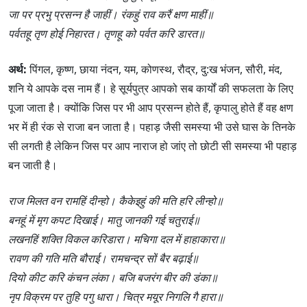
जा पर प्रभु प्रसन्न है जाहीं। रंकहुं राव करैं क्षण माहीं॥
पर्वतहू तृण होई निहारत। तृणहू को पर्वत करि डारत॥
अर्थ:
पिंगल, कृष्ण, छाया नंदन, यम, कोणस्थ, रौद्र, दु:ख भंजन, सौरी, मंद,
शनि ये आपके दस नाम हैं। हे सूर्यपुत्र आपको सब कार्यों की सफलता के लिए
पूजा जाता है। क्योंकि जिस पर भी आप प्रसन्न होते हैं, कृपालु होते हैं वह क्षण
भर में ही रंक से राजा बन जाता है। पहाड़ जैसी समस्या भी उसे घास के तिनके
सी लगती है लेकिन जिस पर आप नाराज हो जांए तो छोटी सी समस्या भी पहाड़
बन जाती है।
राज मिलत वन रामहिं दीन्हो। कैकेइहुं की मति हरि लीन्हो॥
बनहूं में मृग कपट दिखाई। मातु जानकी गई चतुराई॥
लखनहिं शक्ति विकल करिडारा। मचिगा दल में हाहाकारा॥
रावण की गति मति बौराई। रामचन्द्र सों बैर बढ़ाई॥
दियो कीट करि कंचन लंका। बजि बजरंग बीर की डंका॥
नृप विक्रम पर तुहि पगु धारा। चित्र मयूर निगलि गै हारा॥