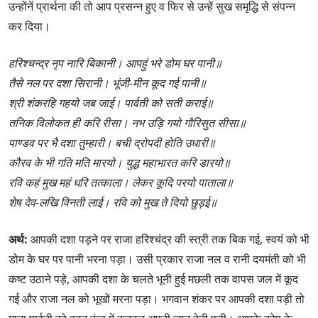
उन्होंनें प्रार्थना की तो आप प्रसन्न हुए व फिर से उन्हें सुख समृद्धि से संपन्न
कर दिया।
हरिश्चन्द्र नृप नारि बिकानी। आपहुं भरे डोम घर पानी॥
तैसे नल पर दशा सिरानी। भूंजी-मीन कूद गई पानी॥
श्री शंकरहि गहयो जब जाई। पार्वती को सती कराई॥
तनिक विलोकत ही करि रीसा। नभ उड़ि गयो गौरिसुत सीसा॥
पाण्डव पर भै दशा तुम्हारी। बची द्रोपदी होति उधारी॥
कौरव के भी गति मति मारयो। युद्ध महाभारत करि डारयो॥
रवि कहं मुख महं धरि तत्काला। लेकर कूदि परयो पाताला॥
शेष देव-लखि विनती लाई। रवि को मुख ते दियो छुड़ई॥
अर्थ:
आपकी दशा पड़ने पर राजा हरिश्चंद्र की स्त्री तक बिक गई, स्वयं को भी
डोम के घर पर पानी भरना पड़ा। उसी प्रकार राजा नल व रानी दयमंती को भी
कष्ट उठाने पड़े, आपकी दशा के चलते भूनी हुई मछली तक वापस जल में कूद
गई और राजा नल को भूखों मरना पड़ा। भगवान शंकर पर आपकी दशा पड़ी तो