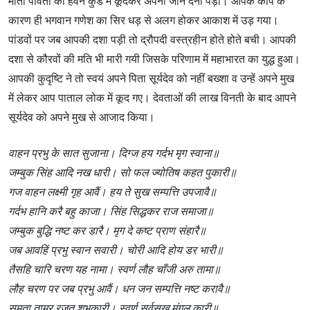
माता पार्वती को हवन कुंड में कूदकर अपनी जान देनी पड़ी। आपके कोप के
कारण ही भगवान गणेश का सिर धड़ से अलग होकर आकाश में उड़ गया।
पांडवों पर जब आपकी दशा पड़ी तो द्रौपदी वस्त्रहीन होते होते बची। आपकी
दशा से कौरवों की मति भी मारी गयी जिसके परिणाम में महाभारत का युद्ध हुआ।
आपकी कुदृष्टि ने तो स्वयं अपने पिता सूर्यदेव को नहीं बख्शा व उन्हें अपने मुख
में लेकर आप पाताल लोक में कूद गए। देवताओं की लाख विनती के बाद आपने
सूर्यदेव को अपने मुख से आजाद किया।
वाहन प्रभु के सात सुजाना। दिग्ज हय गर्दभ मृग स्वाना॥
जम्बुक सिंह आदि नख धारी। सो फल ज्योतिष कहत पुकारी॥
गज वाहन लक्ष्मी गृह आवैं। हय ते सुख सम्पत्ति उपजावै॥
गर्दभ हानि करै बहु काजा। सिंह सिद्धकर राज समाजा॥
जम्बुक बुद्धि नष्ट कर डारै। मृग दे कष्ट प्राण संहारै॥
जब आवहिं प्रभु स्वान सवारी। चोरी आदि होय डर भारी॥
तैसहि चारि चरण यह नामा। स्वर्ण लौह चाँजी अरु तामा॥
लौह चरण पर जब प्रभु आवैं। धन जन सम्पत्ति नष्ट करावै॥
समता ताम्र रजत शुभकारी। स्वर्ण सर्वसुख मंगल कारी॥