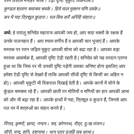
परम विशाल मनोहर भाला। टेढ़ी दृष्टि भृकुटि विकराला॥
कुण्डल श्रवण चमाचम चमके। हिये माल मुक्तन मणि दमके॥
कर में गदा त्रिशूल कुठारा। पल बिच करैं अरिहिं संहारा॥
अर्थ:
हे दयालु शनिदेव महाराज आपकी जय हो, आप सदा भक्तों के रक्षक हैं
उनके पालनहार हैं। आप श्याम वर्णीय हैं व आपकी चार भुजाएं हैं। आपके
मस्तक पर रतन जड़ित मुकुट आपकी शोभा को बढा रहा है। आपका बड़ा
मस्तक आकर्षक है, आपकी दृष्टि टेढी रहती है ( शनिदेव को यह वरदान प्राप्त
हुआ था कि जिस पर भी उनकी दृष्टि पड़ेगी उसका अनिष्ट होगा इसलिए आप
हमेशा टेढी दृष्टि से देखते हैं ताकि आपकी सीधी दृष्टि से किसी का अहित न
हो)। आपकी भृकुटी भी विकराल दिखाई देती है। आपके कानों में सोने के
कुंडल चमचमा रहे हैं। आपकी छाती पर मोतियों व मणियों का हार आपकी आभा
को और भी बढ़ा रहा है। आपके हाथों में गदा, त्रिशूल व कुठार हैं, जिनसे आप
पल भर में शत्रुओं का संहार करते हैं।
पिंगल, कृष्णों, छाया, नन्दन। यम, कोणस्थ, रौद्र, दुःख भंजन॥
सौरी, मन्द, शनि, दशनामा। भानु पुत्र पूजहिं सब कामा॥