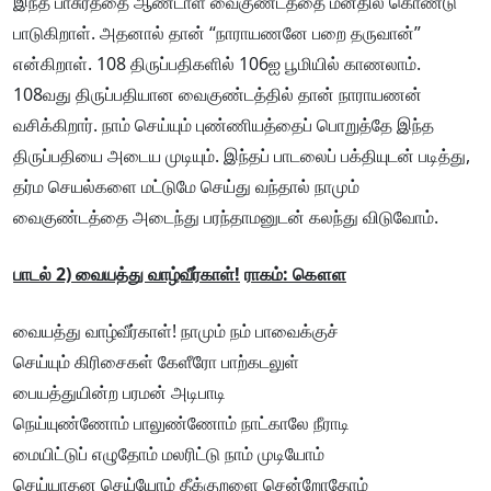
இந்த பாசுரத்தை ஆண்டாள் வைகுண்டத்தை மனதில் கொண்டு
பாடுகிறாள். அதனால் தான் “நாராயணனே பறை தருவான்”
என்கிறாள். 108 திருப்பதிகளில் 106ஐ பூமியில் காணலாம்.
108வது திருப்பதியான வைகுண்டத்தில் தான் நாராயணன்
வசிக்கிறார். நாம் செய்யும் புண்ணியத்தைப் பொறுத்தே இந்த
திருப்பதியை அடைய முடியும். இந்தப் பாடலைப் பக்தியுடன் படித்து,
தர்ம செயல்களை மட்டுமே செய்து வந்தால் நாமும்
வைகுண்டத்தை அடைந்து பரந்தாமனுடன் கலந்து விடுவோம்.
பாடல் 2) வையத்து வாழ்வீர்காள்!
ராகம்: கௌள
வையத்து வாழ்வீர்காள்! நாமும் நம் பாவைக்குச்
செய்யும் கிரிசைகள் கேளீரோ பாற்கடலுள்
பையத்துயின்ற பரமன் அடிபாடி
நெய்யுண்ணோம் பாலுண்ணோம் நாட்காலே நீராடி
மையிட்டுப் எழுதோம் மலரிட்டு நாம் முடியோம்
செய்யாதன செய்யோம் தீக்குறளை சென்றோதோம்