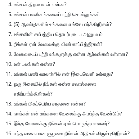
உங்கள் திறமைகள் என்ன?
உங்கள் பலவீனங்களைப் பற்றி சொல்லுங்கள்
(5) ஆண்டுகளில் உங்களை எங்கே பார்க்கிறீர்கள்?
உங்களின் சமீபத்திய தொடர்புடைய அனுபவம்
நீங்கள் ஏன் வேலைக்கு விண்ணப்பித்தீர்கள்?
வேலையைப் பற்றி உங்களுக்கு என்ன ஆர்வங்கள் உள்ளன?
உன் பலங்கள் என்ன?
உங்கள் பணி வரலாற்றில் ஏன் இடைவெளி உள்ளது?
ஒரு நிலையில் நீங்கள் என்ன சவால்களை
எதிர்பார்க்கிறீர்கள்?
உங்கள் மிகப்பெரிய சாதனை என்ன?
நாங்கள் ஏன் உங்களை வேலைக்கு அமர்த்த வேண்டும்?
இந்த வேலைக்கு நீங்கள் ஏன் பொருத்தமானவர்?
எந்த வகையான சூழலை நீங்கள் அதிகம் விரும்புகிறீர்கள்?