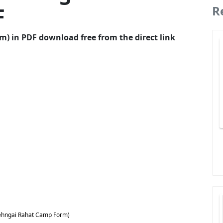
F
R
Form) in PDF download free from the direct link
म (Mehngai Rahat Camp Form)