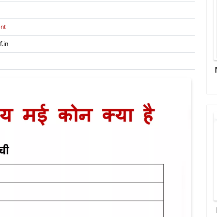
nt
f.in