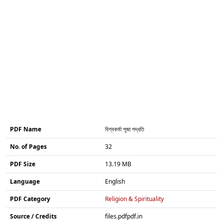
PDF Name
বিশ্বকর্মা পূজা পদ্ধতি
No. of Pages
32
PDF Size
13.19 MB
Language
English
PDF Category
Religion & Spirituality
Source / Credits
files.pdfpdf.in