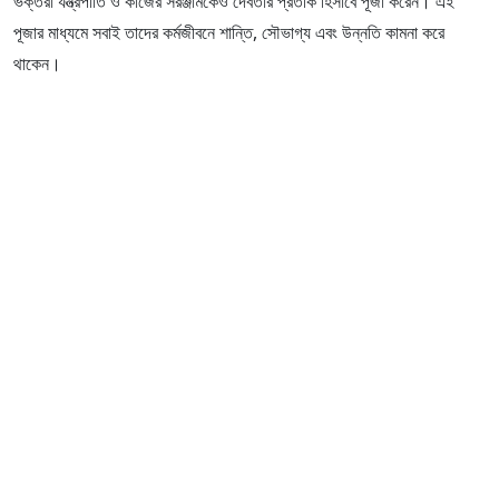
ভক্তরা যন্ত্রপাতি ও কাজের সরঞ্জামকেও দেবতার প্রতীক হিসাবে পূজা করেন। এই
পূজার মাধ্যমে সবাই তাদের কর্মজীবনে শান্তি, সৌভাগ্য এবং উন্নতি কামনা করে
থাকেন।