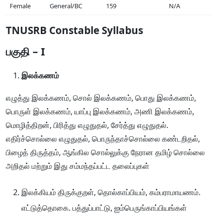
Female
General/BC
159
N/A
TNUSRB Constable Syllabus
பகுதி – I
இலக்கணம்
எழுத்து இலக்கணம், சொல் இலக்கணம், பொது இலக்கணம்,
பொருள் இலக்கணம், யாப்பு இலக்கணம், அணி இலக்கணம்,
மொழித்திறன், பிரித்து எழுதுதல், சேர்த்து எழுதுதல்.
எதிர்ச்சொல்லை எழுதுதல், பொருந்தாச்சொல்லை கண்டறிதல்,
பிழைத் திருத்தம், ஆங்கில சொல்லுக்கு நேரான தமிழ் சொல்லை
அறிதல் மற்றும் இது சம்மந்தப்பட்ட தலைப்புகள்
இலக்கியம் திருக்குறள், தொல்காப்பியம், கம்பராமாயணம்.
எட்டுத்தொகை. பத்துப்பாட்டு, ஐம்பெருங்காப்பியங்கள்