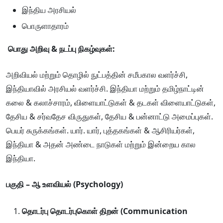
இந்திய அரசியல்
பொருளாதாரம்
பொது
அறிவு
&
நடப்பு
நிகழ்வுகள்
:
அறிவியல் மற்றும் தொழில் நுட்பத்தின் சமீபகால வளர்ச்சி,
இந்தியாவில் அரசியல் வளர்ச்சி. இந்தியா மற்றும் தமிழ்நாட்டின்
கலை & கலாச்சாரம், விளையாட்டுகள் & தடகள் விளையாட்டுகள்,
தேசிய & சர்வதேச விருதுகள், தேசிய & பன்னாட்டு அமைப்புகள்.
பெயர் சுருக்கங்கள். யார். யார், புத்தகங்கள் & ஆசிரியர்கள்,
இந்தியா & அதன் அண்டை நாடுகள் மற்றும் இன்றைய கால
இந்தியா.
பகுதி
–
ஆ
உளவியல்
(Psychology)
தொடர்பு
தொடர்புகொள்
திறன்
(Communication