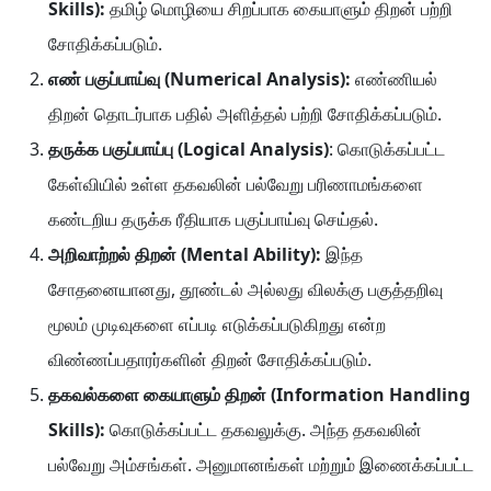
Skills):
தமிழ் மொழியை சிறப்பாக கையாளும் திறன் பற்றி
சோதிக்கப்படும்.
எண்
பகுப்பாய்வு
(Numerical Analysis):
எண்ணியல்
திறன் தொடர்பாக பதில் அளித்தல் பற்றி சோதிக்கப்படும்.
தருக்க
பகுப்பாய்பு
(Logical Analysis)
: கொடுக்கப்பட்ட
கேள்வியில் உள்ள தகவலின் பல்வேறு பரிணாமங்களை
கண்டறிய தருக்க ரீதியாக பகுப்பாய்வு செய்தல்.
அறிவாற்றல்
திறன்
(Mental Ability):
இந்த
சோதனையானது, தூண்டல் அல்லது விலக்கு பகுத்தறிவு
மூலம் முடிவுகளை எப்படி எடுக்கப்படுகிறது என்ற
விண்ணப்பதாரர்களின் திறன் சோதிக்கப்படும்.
தகவல்களை
கையாளும்
திறன்
(Information Handling
Skills):
கொடுக்கப்பட்ட தகவலுக்கு. அந்த தகவலின்
பல்வேறு அம்சங்கள். அனுமானங்கள் மற்றும் இணைக்கப்பட்ட