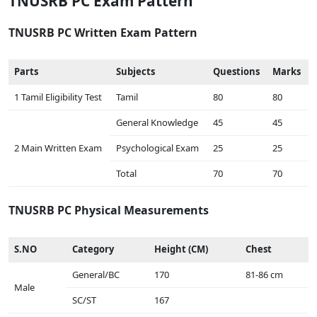
TNUSRB PC Exam Pattern
TNUSRB PC Written Exam Pattern
Parts
Subjects
Questions
Marks
1 Tamil Eligibility Test
Tamil
80
80
General Knowledge
45
45
2 Main Written Exam
Psychological Exam
25
25
Total
70
70
TNUSRB PC Physical Measurements
S.NO
Category
Height (CM)
Chest
General/BC
170
81-86 cm
Male
SC/ST
167