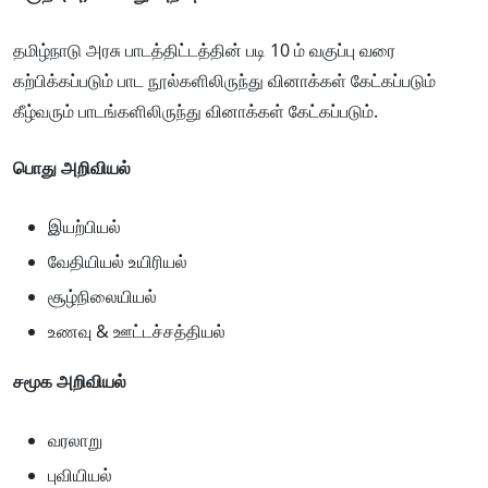
தமிழ்நாடு அரசு பாடத்திட்டத்தின் படி 10 ம் வகுப்பு வரை
கற்பிக்கப்படும் பாட நூல்களிலிருந்து வினாக்கள் கேட்கப்படும்
கீழ்வரும் பாடங்களிலிருந்து வினாக்கள் கேட்கப்படும்.
பொது
அறிவியல்
இயற்பியல்
வேதியியல் உயிரியல்
சூழ்நிலையியல்
உணவு & ஊட்டச்சத்தியல்
சமூக
அறிவியல்
வரலாறு
புவியியல்