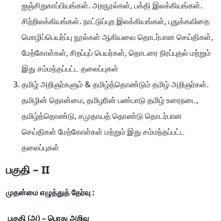
ஐஞ்சிறுகாப்பியங்கள். அறநூல்கள், பக்தி இலக்கியங்கள்.
சிற்றிலக்கியங்கள். நாட்டுப்புற இலக்கியங்கள், புதுக்கவிதை
மொழிப்பெயர்ப்பு நூல்கள் ஆகியவை தொடர்பான செய்திகள்,
மேற்கோள்கள், சிறப்புப் பெயர்கள், தொடரை நிரப்புதல் மற்றும்
இது சம்மந்தப்பட்ட தலைப்புகள்
தமிழ் அறிஞர்களும் & தமிழ்த்தொண்டும் தமிழ் அறிஞர்கள்.
தமிழின் தொன்மை, தமிழரின் பண்பாடு தமிழ் உரைநடை,
தமிழ்த்தொண்டு, சமுதாயத் தொண்டு தொடர்பான
செய்திகள் மேற்கோள்கள் மற்றும் இது சம்மந்தப்பட்ட
தலைப்புகள்
பகுதி – II
முதன்மை
எழுத்துத்
தேர்வு
:
பகுதி
(
அ
) –
பொது
அறிவு