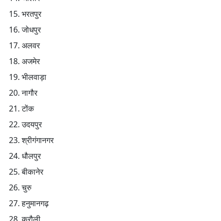
भरतपुर
जोधपुर
अलवर
अजमेर
भीलवाड़ा
नागौर
टोंक
उदयपुर
श्रीगंगानगर
धौलपुर
बीकानेर
चुरु
हनुमानगढ़
करौली