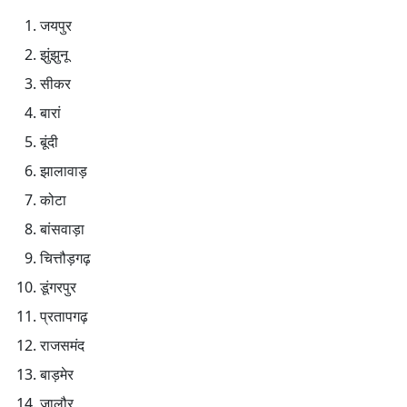
जयपुर
झुंझुनू
सीकर
बारां
बूंदी
झालावाड़
कोटा
बांसवाड़ा
चित्तौड़गढ़
डूंगरपुर
प्रतापगढ़
राजसमंद
बाड़मेर
जालौर