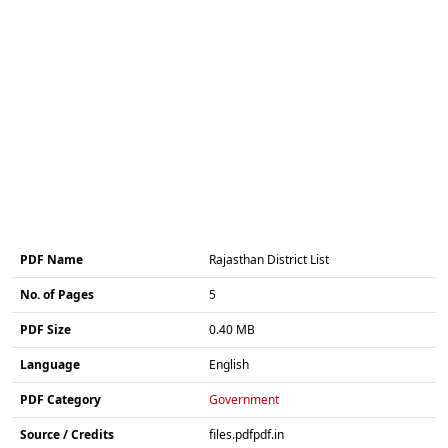
PDF Name
Rajasthan District List
No. of Pages
5
PDF Size
0.40 MB
Language
English
PDF Category
Government
Source / Credits
files.pdfpdf.in