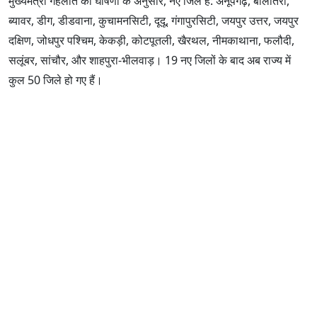
मुख्यमंत्री गहलोत की घोषणा के अनुसार, नए जिले हैं: अनूपगढ़, बालोतरा,
ब्यावर, डीग, डीडवाना, कुचामनसिटी, दूदू, गंगापुरसिटी, जयपुर उत्तर, जयपुर
दक्षिण, जोधपुर पश्चिम, केकड़ी, कोटपूतली, खैरथल, नीमकाथाना, फलौदी,
सलूंबर, सांचौर, और शाहपुरा-भीलवाड़। 19 नए जिलों के बाद अब राज्य में
कुल 50 जिले हो गए हैं।