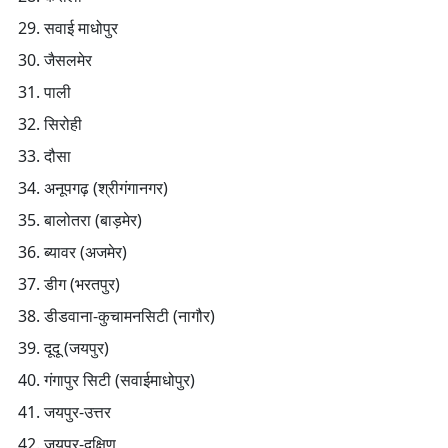
सवाई माधोपुर
जैसलमेर
पाली
सिरोही
दौसा
अनूपगढ़ (श्रीगंगानगर)
बालोतरा (बाड़मेर)
ब्यावर (अजमेर)
डीग (भरतपुर)
डीडवाना-कुचामनसिटी (नागौर)
दूदू (जयपुर)
गंगापुर सिटी (सवाईमाधोपुर)
जयपुर-उत्तर
जयपुर-दक्षिण