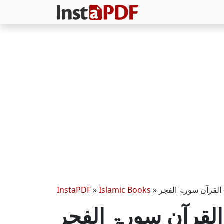
InstaPDF
»
Islamic Books
»
ر
القرآن سورۃ الفجر – Surah Fajr Urdu