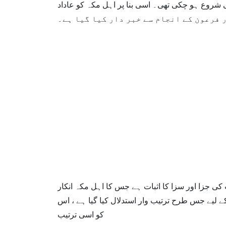
شروع ہو چکی تھی۔ اسی بنا پر اہل مکہ کو عاداد
 فرعون کے انجام سے خبر دار کیا گیا ہے۔
جزا اور سزا کا اثبات ہے جس کا اہل مکہ انکار
 لیے جس طرح ترتیب وار استدلال کیا گیا ہے ، اس
کو اسی ترتیب