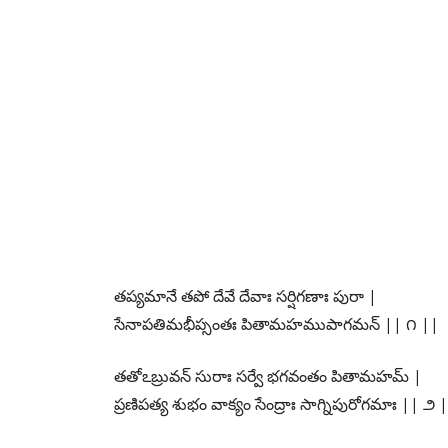
తప్యమానే తపో దేవే దేవాః సర్షిగణాః పురా |
సేనాపతిమభీప్సంతః పితామహముపాగమన్ || ౧ ||
తతోఽబ్రువన్ సురాః సర్వే భగవంతం పితామహమ్ |
ప్రణిపత్య శుభం వాక్యం సేంద్రాః సాగ్నిపురోగమాః || ౨ 