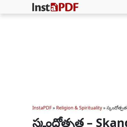
InstaPDF
»
Religion & Spirituality
»
స్కందోత్ప
స్కందోత్పత – Ska