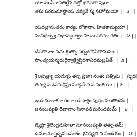
యో నః సేనాపతిర్దేవ దత్తో భగవతా పురా |
తపః పరమమాస్థాయ తప్యతే స్మ సహోమయా || ౩ ||
యదత్రానంతరం కార్యం లోకానాం హితకామ్యయా |
సంపిధత్స్వ విధానజ్ఞ త్వం హి నః పరమా గతిః || ౪ ||
దేవతానాం వచః శ్రుత్వా సర్వలోకపితామహః |
సాంత్వయన్మధురైర్వాక్యైస్త్రిదశానిదమబ్రవీత్ || ౫ ||
శైలపుత్ర్యా యదుక్తం తన్న ప్రజాః సంతు పత్నిషు | [స్యథ
తస్యా వచనమక్లిష్టం సత్యమేవ న సంశయః || ౬ ||
ఇయమాకాశగా గంగా యస్యాం పుత్రం హుతాశనః |
జనయిష్యతి దేవానాం సేనాపతిమరిందమమ్ || ౭ ||
జ్యేష్ఠా శైలేంద్రదుహితా మానయిష్యతి తత్సుతమ్ |
ఉమాయాస్తద్బహుమతం భవిష్యతి న సంశయః || ౮ |