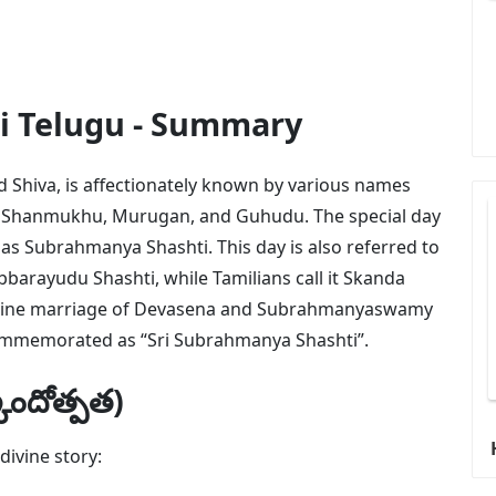
ti Telugu - Summary
Shiva, is affectionately known by various names
 Shanmukhu, Murugan, and Guhudu. The special day
as Subrahmanya Shashti. This day is also referred to
barayudu Shashti, while Tamilians call it Skanda
 divine marriage of Devasena and Subrahmanyaswamy
commemorated as “Sri Subrahmanya Shashti”.
కందోత్పత)
divine story: