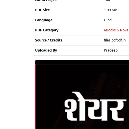
PDF Size
1.99 MB
Language
Hindi
PDF Category
eBooks & Nove
Source / Credits
files.pdfpdf.in
Uploaded By
Pradeep