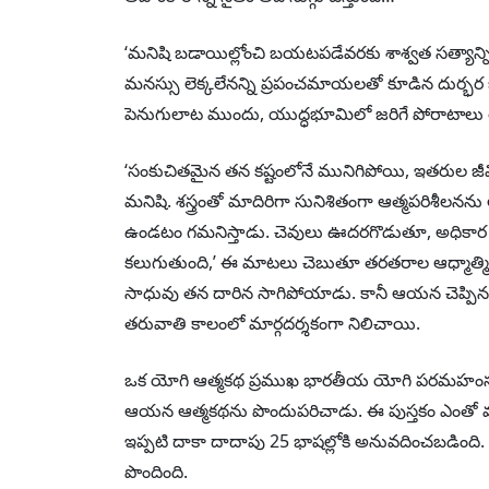
‘మనిషి బడాయిల్లోంచి బయటపడేవరకు శాశ్వత సత్యాన్ని
మనస్సు లెక్కలేనన్ని ప్రపంచమాయలతో కూడిన దుర్భర జీవ
పెనుగులాట ముందు, యుద్ధభూమిలో జరిగే పోరాటాలు తీసి
‘సంకుచితమైన తన కష్టంలోనే మునిగిపోయి, ఇతరుల జీవితా
మనిషి. శస్త్రంతో మాదిరిగా సునిశితంగా ఆత్మపరిశీలన
ఉండటం గమనిస్తాడు. చెవులు ఊదరగొడుతూ, అధికార పూర
కలుగుతుంది,’ ఈ మాటలు చెబుతూ తరతరాల ఆధ్మాత్మిక 
సాధువు తన దారిన సాగిపోయాడు. కానీ ఆయన చెప్పిన
తరువాతి కాలంలో మార్గదర్శకంగా నిలిచాయి.
ఒక యోగి ఆత్మకథ ప్రముఖ భారతీయ యోగి పరమహంస 
ఆయన ఆత్మకథను పొందుపరిచాడు. ఈ పుస్తకం ఎంతో మం
ఇప్పటి దాకా దాదాపు 25 భాషల్లోకి అనువదించబడింది. 
పొందింది.