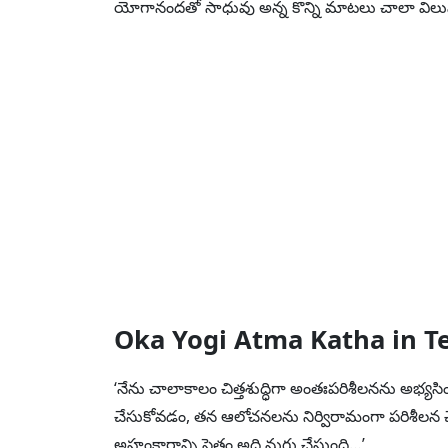
యోగానందతో సాధువు అన్న కొన్ని మాటలు చాలా విలువ
Oka Yogi Atma Katha in T
‘నేను చాలాకాలం చిత్తశుద్ధిగా అంతఃపరిశీలనను అభ్యసిం
చేసుకోవడం, తన ఆలోచనలను నిర్విరామంగా పరిశీలన
అహంకారాన్ని సైతం అది నుగ్గు చేస్తుంది…’