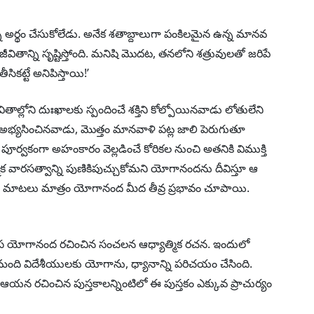
 అర్థం చేసుకోలేడు. అనేక శతాబ్దాలుగా పంకిలమైన ఉన్న మానవ
ితాన్ని సృష్టిస్తోంది. మనిషి మొదట, తనలోని శత్రువులతో జరిపే
కట్టే అనిపిస్తాయి!’
ల్లోని దుఃఖాలకు స్పందించే శక్తిని కోల్పోయినవాడు లోతులేని
ను అభ్యసించినవాడు, మొత్తం మానవాళి పట్ల జాలి పెరుగుతూ
్వకంగా అహంకారం వెల్లడించే కోరికల నుంచి అతనికి విముక్తి
వారసత్వాన్ని పుణికిపుచ్చుకోమని యోగానందను దీవిస్తూ ఆ
 మాటలు మాత్రం యోగానంద మీద తీవ్ర ప్రభావం చూపాయి.
యోగానంద రచించిన సంచలన ఆధ్యాత్మిక రచన. ఇందులో
ది విదేశీయులకు యోగాను, ధ్యానాన్ని పరిచయం చేసింది.
ఆయన రచించిన పుస్తకాలన్నింటిలో ఈ పుస్తకం ఎక్కువ ప్రాచుర్యం