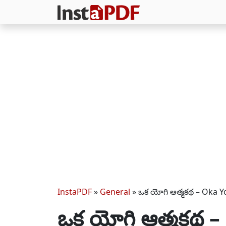
InstaPDF
»
General
»
ఒక యోగి ఆత్మకథ – Oka 
ఒక యోగి ఆత్మకథ 