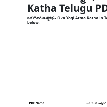
Katha Telugu P
ఒక యోగి ఆత్మకథ – Oka Yogi Atma Katha in T
below.
PDF Name
ఒక యోగి ఆత్మకథ