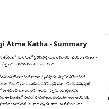
ogi Atma Katha - Summary
గాలూ మన శరీరంలో, మనసులో ప్రతిఫలిస్తాయి. అసూయ, భయం కారణంగా
చేలా చేస్తుంది. – పరమహంస యోగానంద
మహంస యోగానంద కూడా స్ఫురిస్తారు. స్వామి వివేకానంద
ంత గౌరవాన్ని ఇనుమడింపచేసిన వ్యక్తి యోగానంద. చిన్నప్పటి
సం తపించినవారు. తన గురువు స్వామి యుక్తేశ్వర్‌ను
రాలేదు. ఈ మధ్యలో ఎందరో సాధువులు, మర్మయోగులు ఆయనకు
ి కాళీఘాట్‌లో ఆయనను ఓ సాధువు కలిశారు. ఆ సమయంలో