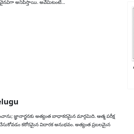
ైనవిగా అనిపిస్తాయి. అవేమిటంటే…
elugu
చాను; జ్ఞానార్జనకు అత్యంత బాధాకరమైన మార్గమిది. ఆత్మ పరీక్ష
 చేసుకోవడం కఠోరమైన విదారక అనుభవం. అత్యంత ప్రబలమైన