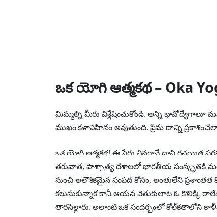
ఒక యోగి ఆత్మకథ – Oka Y
మిమ్మల్ని మీరు విశ్లేషించుకోండి. అన్ని భావోద్వే
ముఖం కళావిహీనం అవుతుంది. ప్రేమ దాన్ని ప్రకాశిం
ఒక యోగి ఆత్మకథ! ఈ పేరు వినగానే దాని రచయిత పర
తరువాత, పాశ్చాత్య దేశాలలో భారతీయ సంస్కృతికి మరి
నుంచి అలౌకికమైన సంపద కోసం, అంతులేని ప్రశాంతత కో
కలుసుకున్నాక కానీ ఆయన వెతుకులాట ఓ కొలిక్కి 
తారసిల్లారు. అలాంటి ఒక సందర్భంలో కోల్‌కతాలోన