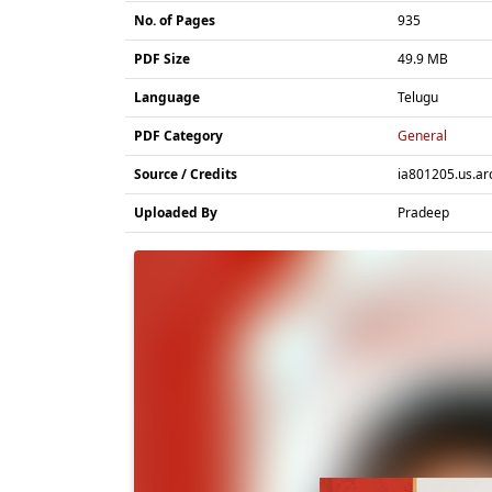
No. of Pages
935
PDF Size
49.9 MB
Language
Telugu
PDF Category
General
Source / Credits
ia801205.us.ar
Uploaded By
Pradeep