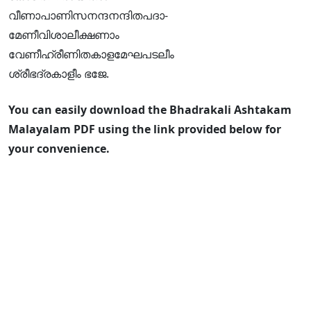
വീണാപാണിസനന്ദനന്ദിതപദാ-
മേണീവിശാലീക്ഷണാം
വേണീഹ്രീണിതകാളമേഘപടലീം
ശ്രീഭദ്രകാളീം ഭജേ.
You can easily download the Bhadrakali Ashtakam
Malayalam PDF using the link provided below for
your convenience.