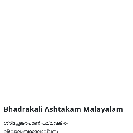
Bhadrakali Ashtakam Malayalam
ശ്രീമച്ഛങ്കരപാണിപല്ലവകിര-
ല്ലോലംബമാലോല്ലസ-