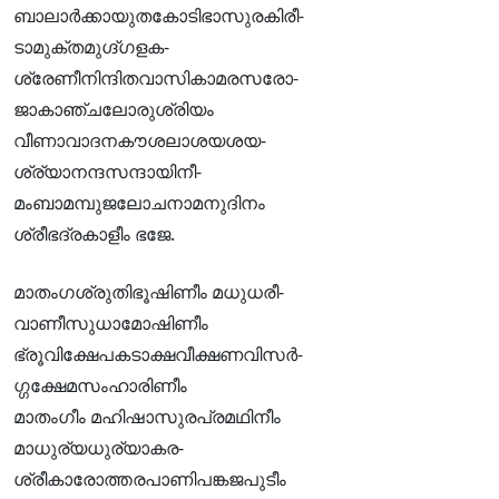
ബാലാര്‍ക്കായുതകോടിഭാസുരകിരീ-
ടാമുക്തമുഗ്ദ്ഗളക-
ശ്രേണീനിന്ദിതവാസികാമരസരോ-
ജാകാഞ്ചലോരുശ്രിയം
വീണാവാദനകൗശലാശയശയ-
ശ്ര്യാനന്ദസന്ദായിനീ-
മംബാമമ്പുജലോചനാമനുദിനം
ശ്രീഭദ്രകാളീം ഭജേ.
മാതംഗശ്രുതിഭൂഷിണീം മധുധരീ-
വാണീസുധാമോഷിണീം
ഭ്രൂവിക്ഷേപകടാക്ഷവീക്ഷണവിസര്‍-
ഗ്ഗക്ഷേമസംഹാരിണീം
മാതംഗീം മഹിഷാസുരപ്രമഥിനീം
മാധുര്യധുര്യാകര-
ശ്രീകാരോത്തരപാണിപങ്കജപുടീം