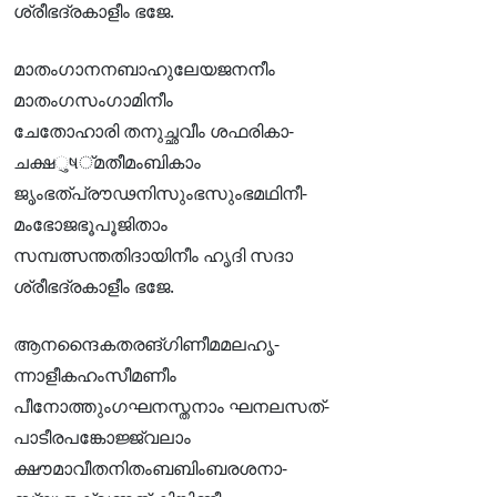
ശ്രീഭദ്രകാളീം ഭജേ.
മാതംഗാനനബാഹുലേയജനനീം
മാതംഗസംഗാമിനീം
ചേതോഹാരി തനുച്ഛവീം ശഫരികാ-
ചക്ഷુષ്മതീമംബികാം
ജൃംഭത്പ്രൗഢനിസുംഭസുംഭമഥിനീ-
മംഭോജഭൂപൂജിതാം
സമ്പത്സന്തതിദായിനീം ഹൃദി സദാ
ശ്രീഭദ്രകാളീം ഭജേ.
ആനന്ദൈകതരങ്ഗിണീമമലഹൃ-
ന്നാളീകഹംസീമണീം
പീനോത്തുംഗഘനസ്തനാം ഘനലസത്-
പാടീരപങ്കോജ്ജ്വലാം
ക്ഷൗമാവീതനിതംബബിംബരശനാ-