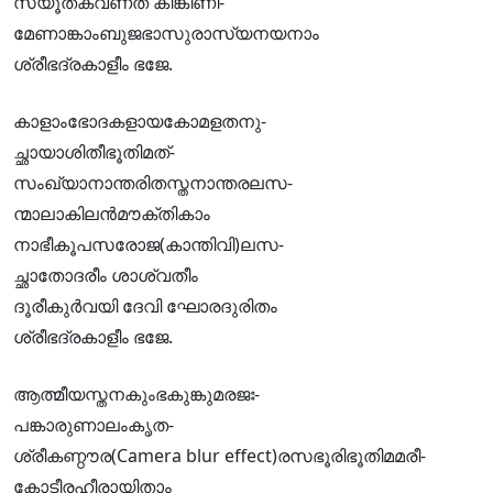
സ്യൂതക്വണത് കിങ്കിണീ-
മേണാങ്കാംബുജഭാസുരാസ്യനയനാം
ശ്രീഭദ്രകാളീം ഭജേ.
കാളാംഭോദകളായകോമളതനു-
ച്ഛായാശിതീഭൂതിമത്-
സംഖ്യാനാന്തരിതസ്തനാന്തരലസ-
ന്മാലാകിലന്‍മൗക്തികാം
നാഭീകൂപസരോജ(കാന്തിവി)ലസ-
ച്ഛാതോദരീം ശാശ്വതീം
ദൂരീകുര്‍വയി ദേവി ഘോരദുരിതം
ശ്രീഭദ്രകാളീം ഭജേ.
ആത്മീയസ്തനകുംഭകുങ്കുമരജഃ-
പങ്കാരുണാലംകൃത-
ശ്രീകണ്ഠൗര(Camera blur effect)രസഭൂരിഭൂതിമമരീ-
കോടീരഹീരായിതാം