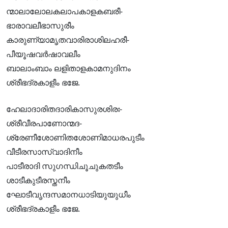
ന്മാലാലോലകലാപകാളകബരീ-
ഭാരാവലീഭാസുരീം
കാരുണ്യാമൃതവാരിരാശിലഹരീ-
പീയൂഷവര്‍ഷാവലീം
ബാലാംബാം ലളിതാളകാമനുദിനം
ശ്രീഭദ്രകാളീം ഭജേ.
ഹേലാദാരിതദാരികാസുരശിരഃ-
ശ്രീവീരപാണോന്മദ-
ശ്രേണീശോണിതശോണിമാധരപുടീം
വീടീരസാസ്വാദിനീം
പാടീരാദി സുഗന്ധിചൂചുകതടീം
ശാടീകുടീരസ്തനീം
ഘോടീവൃന്ദസമാനധാടിയുയുധീം
ശ്രീഭദ്രകാളീം ഭജേ.