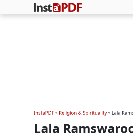
InstaPDF
»
Religion & Spirituality
»
Lala Rams
Lala Ramswaroo