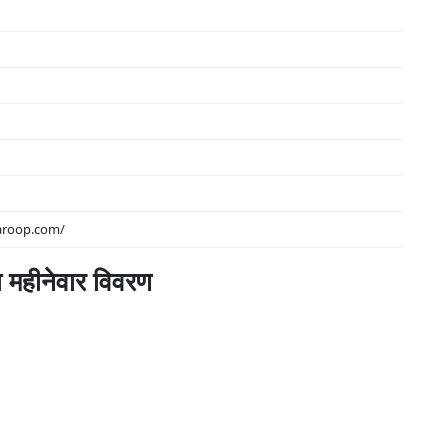
waroop.com/
का महीनेवार विवरण